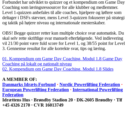
Forbundet har udviklet to quizzer og et kompendium om Game Day
Coaching som læringsressourcer for alle klubber og medlemmer.
Level 1-quizzen anbefales til alle coaches, hjælpere og løftere som
deltager i DSFs stævner, mens Level 3-quizzen fokuserer på strategi
og taktik på højere niveau og internationale mesterskaber.
OBS! Begge quizzer retter kun multiple choice svar automatisk. Du
skal selv rette skriftlige svar manuelt efterfølgende. Ved indlevering
vil 21/30 point være fuld score for Level 1, og 38/55 point for Level
3. Gennemse resultat for alle korrekte svar, tips og læring.
01. Kompendium om Game Day Coaching. Modul 1.8 Game Day
Coaching på lokalt og nationalt niveau
02. Kompendium om Game Day Coaching. Modul 1.8 Slides
A MEMBER OF:
Danmarks Idræts-Forbund
·
Nordic Powerlifting Federation
·
European Powerlifting Federation
·
International Powerlifting
Federation
Idrættens Hus · Brøndby Stadion 20 · DK-2605 Brøndby · Tlf
+45 4326 2170 · CVR 16013749